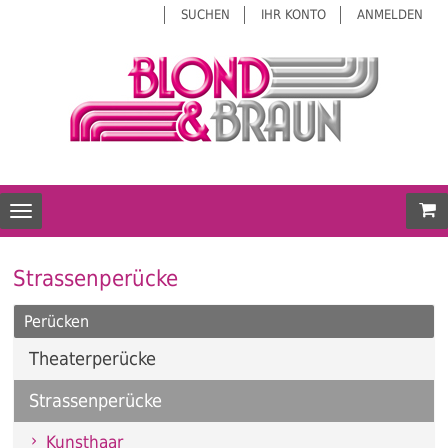
SUCHEN
IHR KONTO
ANMELDEN
Mei
Toggle navigation
Strassenperücke
Perücken
Theaterperücke
Strassenperücke
Kunsthaar