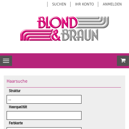
SUCHEN
IHR KONTO
ANMELDEN
Mei
Toggle navigation
Haarsuche
Struktur
Haarqualität
Farbkarte