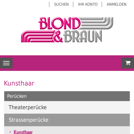
SUCHEN
IHR KONTO
ANMELDEN
Mei
Toggle navigation
Kunsthaar
Perücken
Theaterperücke
Strassenperücke
Kunsthaar