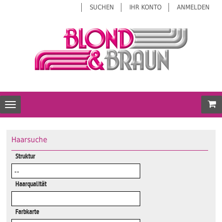
SUCHEN
IHR KONTO
ANMELDEN
Mei
Toggle navigation
Haarsuche
Struktur
Haarqualität
Farbkarte