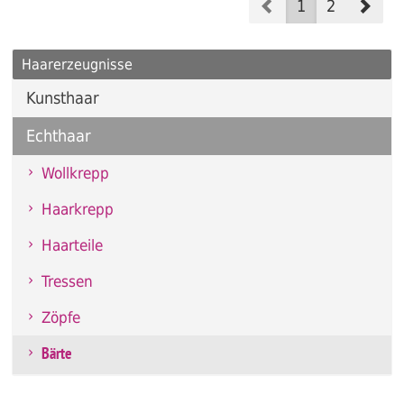
Prev
Nex
1
2
Haarerzeugnisse
Kunsthaar
Echthaar
Wollkrepp
Haarkrepp
Haarteile
Tressen
Zöpfe
Bärte