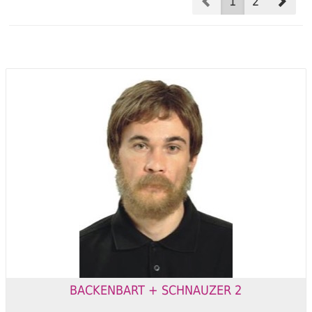
Prev
Nex
1
2
BACKENBART + SCHNAUZER 2