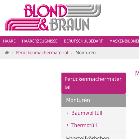
HAARE
HAARERZEUGNISSE
BERUFSCHULBEDARF
MASKENBILDN
S
Perückenmachermaterial
Monturen
t
a
r
M
t
Perückenmachermater
s
ial
e
i
Monturen
t
e
Baumwolltüll
Thermotüll
Haarteilkörbchen