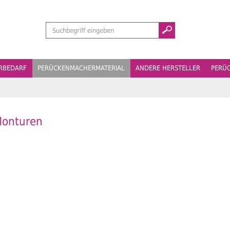
Suchen
ERBEDARF
PERÜCKENMACHERMATERIAL
ANDERE HERSTELLER
PERÜ
onturen