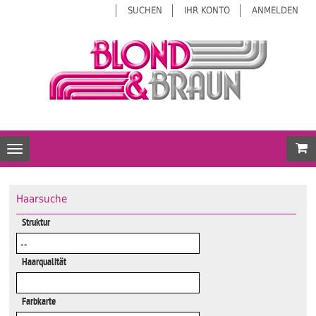
SUCHEN
IHR KONTO
ANMELDEN
Mei
Toggle navigation
Haarsuche
Struktur
Haarqualität
Farbkarte