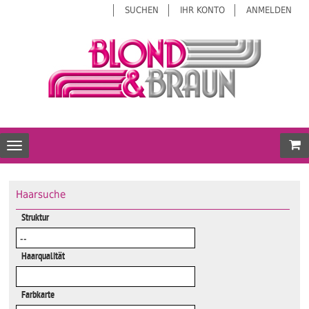
SUCHEN
IHR KONTO
ANMELDEN
Mei
Toggle navigation
Haarsuche
Struktur
Haarqualität
Farbkarte