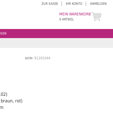
ZUR KASSE
IHR KONTO
ANMELDEN
MEIN WARENKORB
0 ARTIKEL
CKEN
Art.Nr.
91201044
102)
braun, rot)
mm