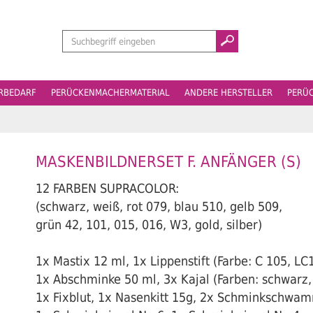
Suchen
ERBEDARF
PERÜCKENMACHERMATERIAL
ANDERE HERSTELLER
PERÜ
MASKENBILDNERSET F. ANFÄNGER (S)
12 FARBEN SUPRACOLOR:
(schwarz, weiß, rot 079, blau 510, gelb 509,
grün 42, 101, 015, 016, W3, gold, silber)
1x Mastix 12 ml, 1x Lippenstift (Farbe: C 105, LC
1x Abschminke 50 ml, 3x Kajal (Farben: schwarz, 
1x Fixblut, 1x Nasenkitt 15g, 2x Schminkschwa