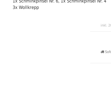
1x Schminkpinsel Nr. 6, 1x Schminkpinsel Nr. 4
3x Wollkrepp
inkl. 
Sofo