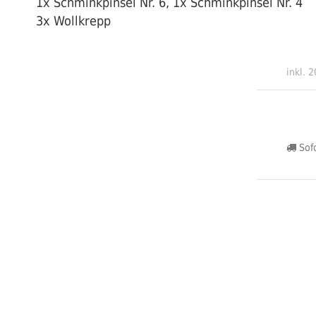
1x Schminkpinsel Nr. 6, 1x Schminkpinsel Nr. 4
3x Wollkrepp
inkl. 
Sofo