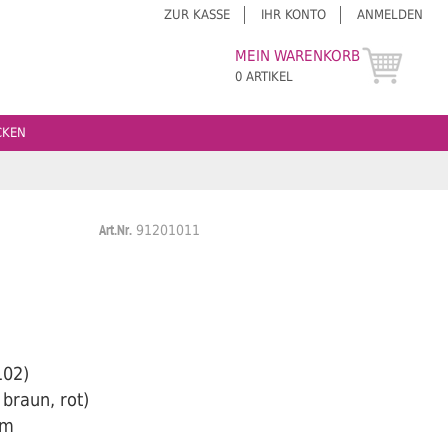
ZUR KASSE
IHR KONTO
ANMELDEN
MEIN WARENKORB
0 ARTIKEL
CKEN
Art.Nr.
91201011
102)
braun, rot)
mm