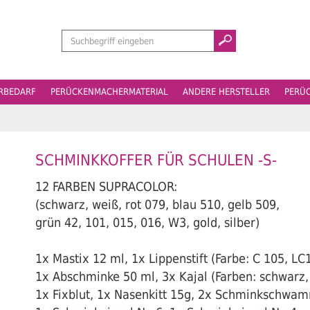
Suchen
ERBEDARF
PERÜCKENMACHERMATERIAL
ANDERE HERSTELLER
PERÜ
SCHMINKKOFFER FÜR SCHULEN -S-
12 FARBEN SUPRACOLOR:
(schwarz, weiß, rot 079, blau 510, gelb 509,
grün 42, 101, 015, 016, W3, gold, silber)
1x Mastix 12 ml, 1x Lippenstift (Farbe: C 105, LC
1x Abschminke 50 ml, 3x Kajal (Farben: schwarz, 
1x Fixblut, 1x Nasenkitt 15g, 2x Schminkschwa