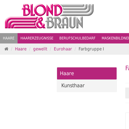
HAARE
HAARERZEUGNISSE
BERUFSCHULBEDARF
MASKENBILDN
S
Haare
gewellt
Eurohaar
Farbgruppe I
t
a
r
F
t
Haare
s
e
Kunsthaar
i
t
e