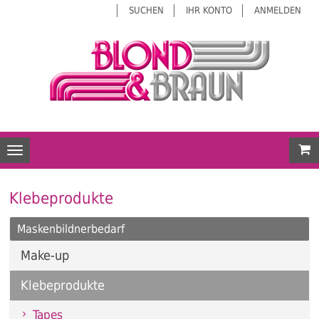
SUCHEN
IHR KONTO
ANMELDEN
Mei
Toggle navigation
Klebeprodukte
Maskenbildnerbedarf
Make-up
Klebeprodukte
Tapes