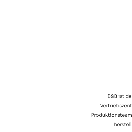
B&B ist d
Vertriebszen
Produktionsteam a
herstel