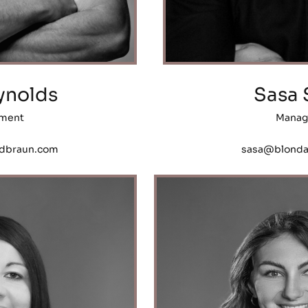
ynolds
Sasa 
ment
Manag
dbraun.com
sasa@blonda