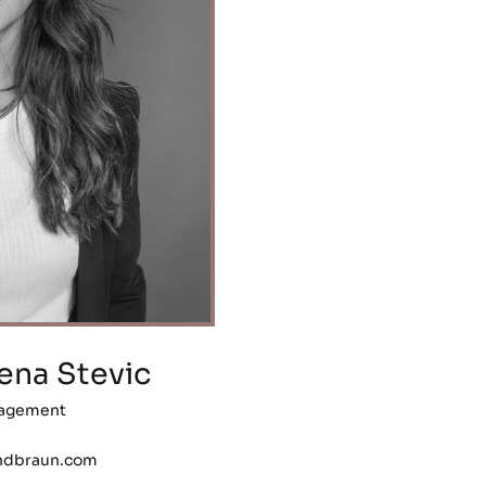
lena Stevic
nagement
ndbraun.com