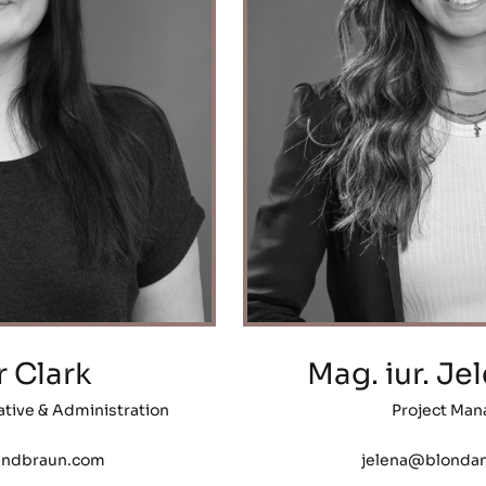
r Clark
Mag. iur. Je
ative & Administration
Project Ma
andbraun.com
jelena@blonda