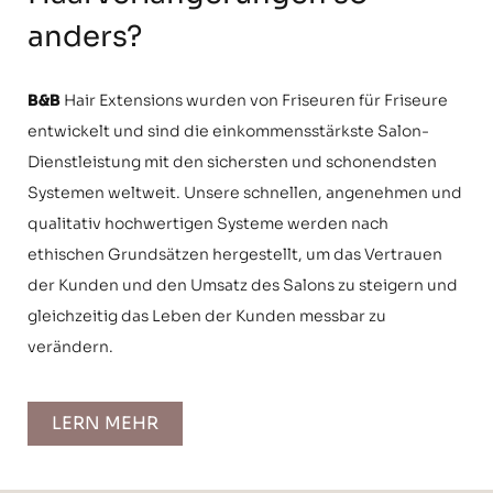
anders?
B&B
Hair Extensions wurden von Friseuren für Friseure
entwickelt und sind die einkommensstärkste Salon-
Dienstleistung mit den sichersten und schonendsten
Systemen weltweit. Unsere schnellen, angenehmen und
qualitativ hochwertigen Systeme werden nach
ethischen Grundsätzen hergestellt, um das Vertrauen
der Kunden und den Umsatz des Salons zu steigern und
gleichzeitig das Leben der Kunden messbar zu
verändern.
„Ich habe beobachtet, wie meine Kollegen easihair pro
bei ihren Kunden für Tape-in und Tressen Extensions
LERN MEHR
verwendet haben. Wunderbare Qualität, schöne Farben,
nahtlose Mischungen – ich war fasziniert. Ich habe