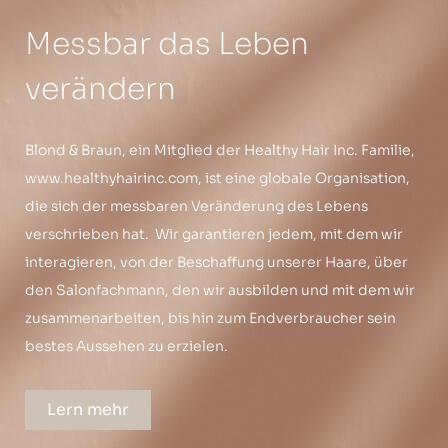
Messbar das Leben
verändern
Blond & Braun, ein Mitglied der Healthy Hair Inc. Familie,
www.healthyhairinc.com, ist eine globale Organisation,
die sich der messbaren Veränderung des Lebens
verschrieben hat. Wir garantieren jedem, mit dem wir
interagieren, von der Beschaffung unserer Haare, über
den Salonfachmann, den wir ausbilden und mit dem wir
zusammenarbeiten, bis hin zum Endverbraucher sein
bestes Aussehen zu erzielen.
Lern mehr