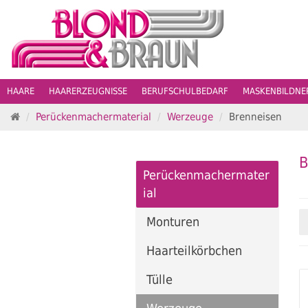
HAARE
HAARERZEUGNISSE
BERUFSCHULBEDARF
MASKENBILDN
S
Perückenmachermaterial
Werzeuge
Brenneisen
t
a
r
B
t
Perückenmachermater
s
ial
e
i
Monturen
t
e
Haarteilkörbchen
Tülle