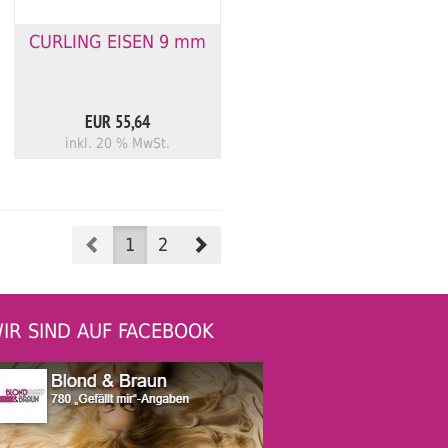
CURLING EISEN 9 mm
EUR 55,64
inkl. 20 % MwSt.
Prev
Next
1
2
IR SIND AUF FACEBOOK